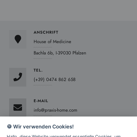
ANSCHRIFT
House of Medicine
Bachla 6b, I-39030 Pfalzen
TEL.
(+39) 0474 862 658
E-MAIL
info@praxis-home.com
🍪 Wir verwenden Cookies!
Hallo, diese Website verwendet essentielle Cookies, um